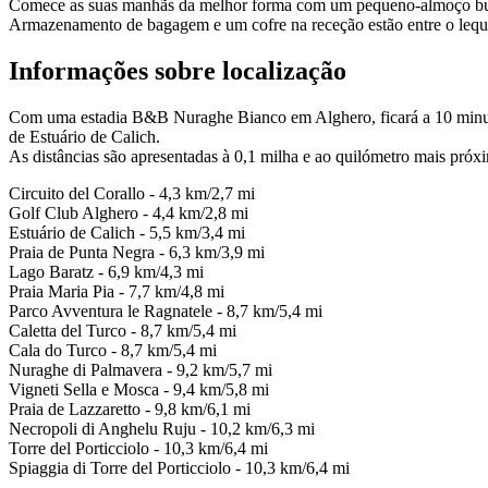
Comece as suas manhãs da melhor forma com um pequeno-almoço buffet
Armazenamento de bagagem e um cofre na receção estão entre o leque 
Informações sobre localização
Com uma estadia B&B Nuraghe Bianco em Alghero, ficará a 10 minutos 
de Estuário de Calich.
As distâncias são apresentadas à 0,1 milha e ao quilómetro mais próx
Circuito del Corallo - 4,3 km/2,7 mi
Golf Club Alghero - 4,4 km/2,8 mi
Estuário de Calich - 5,5 km/3,4 mi
Praia de Punta Negra - 6,3 km/3,9 mi
Lago Baratz - 6,9 km/4,3 mi
Praia Maria Pia - 7,7 km/4,8 mi
Parco Avventura le Ragnatele - 8,7 km/5,4 mi
Caletta del Turco - 8,7 km/5,4 mi
Cala do Turco - 8,7 km/5,4 mi
Nuraghe di Palmavera - 9,2 km/5,7 mi
Vigneti Sella e Mosca - 9,4 km/5,8 mi
Praia de Lazzaretto - 9,8 km/6,1 mi
Necropoli di Anghelu Ruju - 10,2 km/6,3 mi
Torre del Porticciolo - 10,3 km/6,4 mi
Spiaggia di Torre del Porticciolo - 10,3 km/6,4 mi