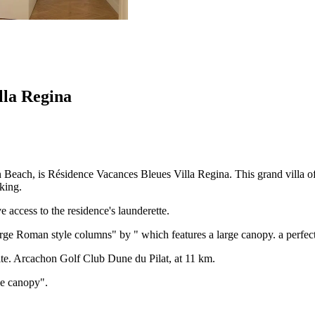
lla Regina
Beach, is Résidence Vacances Bleues Villa Regina. This grand villa off
lking.
 access to the residence's launderette.
arge Roman style columns" by " which features a large canopy. a perfect
site. Arcachon Golf Club Dune du Pilat, at 11 km.
ge canopy".