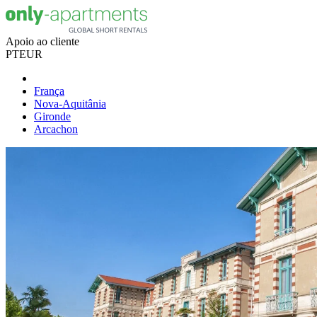
Apoio ao cliente
PT
EUR
França
Nova-Aquitânia
Gironde
Arcachon