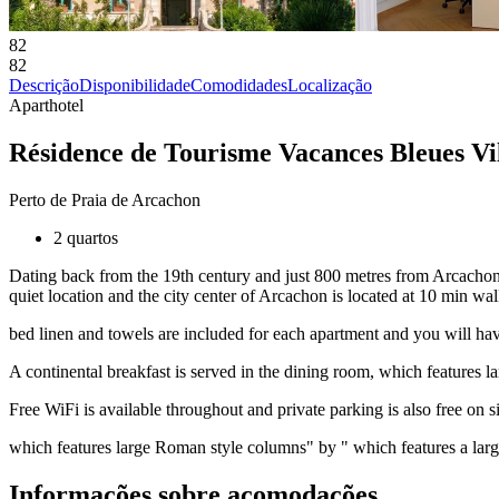
82
82
Descrição
Disponibilidade
Comodidades
Localização
Aparthotel
Résidence de Tourisme Vacances Bleues Vi
Perto de Praia de Arcachon
2 quartos
Dating back from the 19th century and just 800 metres from Arcachon 
quiet location and the city center of Arcachon is located at 10 min wa
bed linen and towels are included for each apartment and you will have
A continental breakfast is served in the dining room, which features l
Free WiFi is available throughout and private parking is also free on 
which features large Roman style columns" by " which features a lar
Informações sobre acomodações