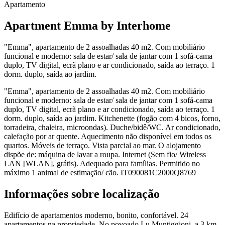
Apartamento
Apartment Emma by Interhome
"Emma", apartamento de 2 assoalhadas 40 m2. Com mobiliário
funcional e moderno: sala de estar/ sala de jantar com 1 sofá-cama
duplo, TV digital, ecrã plano e ar condicionado, saída ao terraço. 1
dorm. duplo, saída ao jardim.
"Emma", apartamento de 2 assoalhadas 40 m2. Com mobiliário
funcional e moderno: sala de estar/ sala de jantar com 1 sofá-cama
duplo, TV digital, ecrã plano e ar condicionado, saída ao terraço. 1
dorm. duplo, saída ao jardim. Kitchenette (fogão com 4 bicos, forno,
torradeira, chaleira, microondas). Duche/bidê/WC. Ar condicionado,
calefação por ar quente. Aquecimento não disponível em todos os
quartos. Móveis de terraço. Vista parcial ao mar. O alojamento
dispõe de: máquina de lavar a roupa. Internet (Sem fio/ Wireless
LAN [WLAN], grátis). Adequado para famílias. Permitido no
máximo 1 animal de estimação/ cão. IT090081C2000Q8769
Informações sobre localização
Edifício de apartamentos moderno, bonito, confortável. 24
apartamentos na propriedade. No povoado Lu Muntiggioni, a 3 km