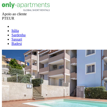
Apoio ao cliente
PT
EUR
Itália
Sardenha
Sassari
Badesi