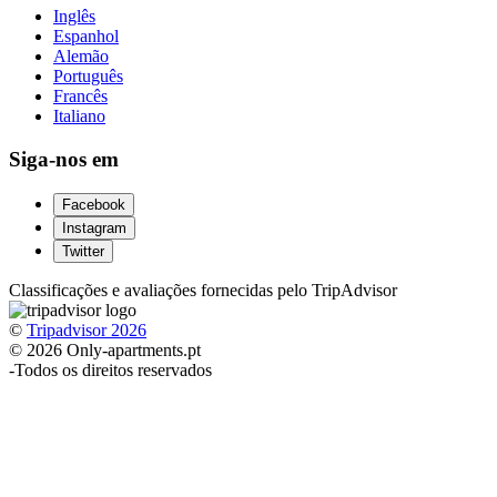
Inglês
Espanhol
Alemão
Português
Francês
Italiano
Siga-nos em
Facebook
Instagram
Twitter
Classificações e avaliações fornecidas pelo TripAdvisor
©
Tripadvisor 2026
© 2026 Only-apartments.pt
-
Todos os direitos reservados