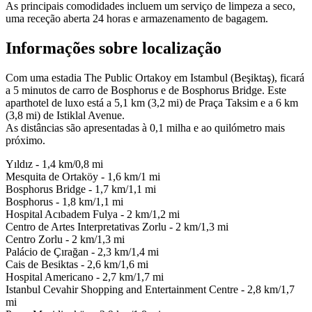
As principais comodidades incluem um serviço de limpeza a seco,
uma receção aberta 24 horas e armazenamento de bagagem.
Informações sobre localização
Com uma estadia The Public Ortakoy em Istambul (Beşiktaş), ficará
a 5 minutos de carro de Bosphorus e de Bosphorus Bridge. Este
aparthotel de luxo está a 5,1 km (3,2 mi) de Praça Taksim e a 6 km
(3,8 mi) de Istiklal Avenue.
As distâncias são apresentadas à 0,1 milha e ao quilómetro mais
próximo.
Yıldız - 1,4 km/0,8 mi
Mesquita de Ortaköy - 1,6 km/1 mi
Bosphorus Bridge - 1,7 km/1,1 mi
Bosphorus - 1,8 km/1,1 mi
Hospital Acıbadem Fulya - 2 km/1,2 mi
Centro de Artes Interpretativas Zorlu - 2 km/1,3 mi
Centro Zorlu - 2 km/1,3 mi
Palácio de Çırağan - 2,3 km/1,4 mi
Cais de Besiktas - 2,6 km/1,6 mi
Hospital Americano - 2,7 km/1,7 mi
Istanbul Cevahir Shopping and Entertainment Centre - 2,8 km/1,7
mi