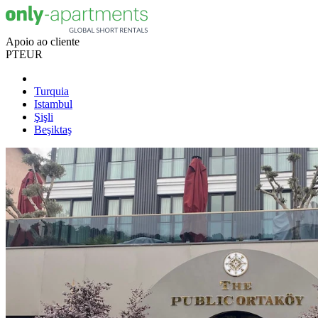
Apoio ao cliente
PT
EUR
Turquia
Istambul
Şişli
Beşiktaş