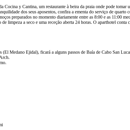
 Cocina y Cantina, um restaurante à beira da praia onde pode tomar um
ranquilidade dos seus aposentos, confira a ementa do serviço de quarto co
almoços preparados no momento diariamente entre as 8:00 e as 11:00 me
o de limpeza a seco e uma receção aberta 24 horas. O aparthotel conta 
 Medano Ejidal), ficará a alguns passos de Baía de Cabo San Lucas e
 Arch.
imo.
mi