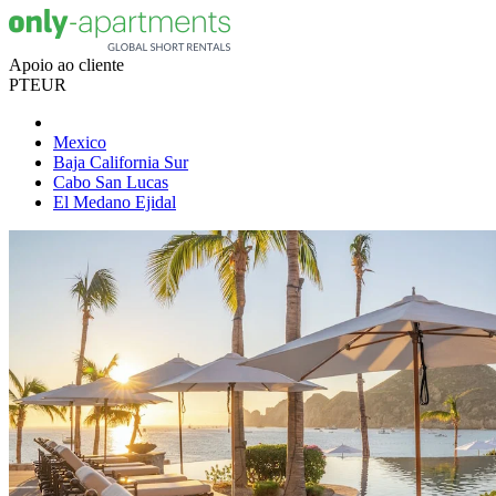
Apoio ao cliente
PT
EUR
Mexico
Baja California Sur
Cabo San Lucas
El Medano Ejidal