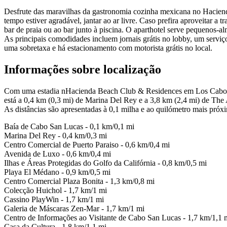
Desfrute das maravilhas da gastronomia cozinha mexicana no Hacienda
tempo estiver agradável, jantar ao ar livre. Caso prefira aproveitar a t
bar de praia ou ao bar junto à piscina. O aparthotel serve pequenos-
As principais comodidades incluem jornais grátis no lobby, um serviç
uma sobretaxa e há estacionamento com motorista grátis no local.
Informações sobre localização
Com uma estadia nHacienda Beach Club & Residences em Los Cabos (El
está a 0,4 km (0,3 mi) de Marina Del Rey e a 3,8 km (2,4 mi) de The
As distâncias são apresentadas à 0,1 milha e ao quilómetro mais próx
Baía de Cabo San Lucas - 0,1 km/0,1 mi
Marina Del Rey - 0,4 km/0,3 mi
Centro Comercial de Puerto Paraiso - 0,6 km/0,4 mi
Avenida de Luxo - 0,6 km/0,4 mi
Ilhas e Áreas Protegidas do Golfo da Califórnia - 0,8 km/0,5 mi
Playa El Médano - 0,9 km/0,5 mi
Centro Comercial Plaza Bonita - 1,3 km/0,8 mi
Colecção Huichol - 1,7 km/1 mi
Cassino PlayWin - 1,7 km/1 mi
Galeria de Máscaras Zen-Mar - 1,7 km/1 mi
Centro de Informações ao Visitante de Cabo San Lucas - 1,7 km/1,1 
Casa da Cultura - 1,8 km/1,1 mi