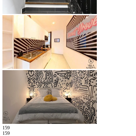
159
159