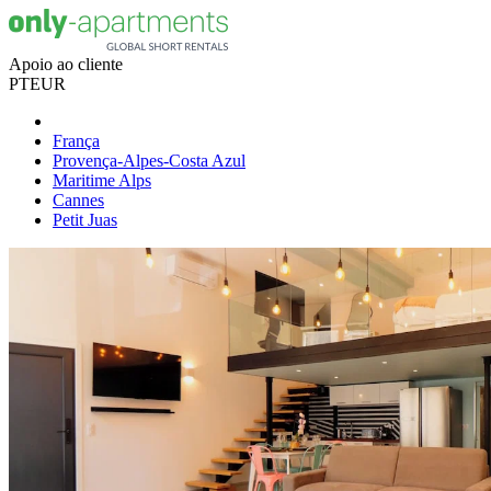
Apoio ao cliente
PT
EUR
França
Provença-Alpes-Costa Azul
Maritime Alps
Cannes
Petit Juas