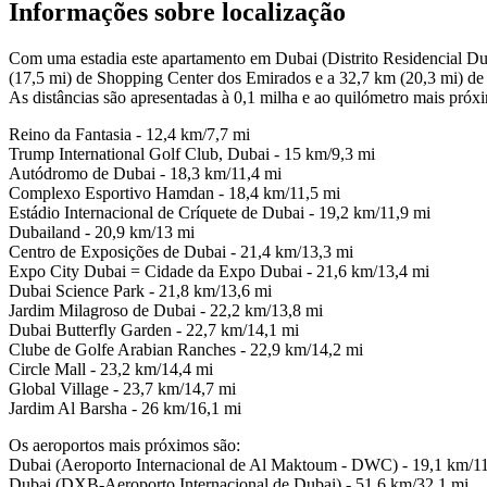
Informações sobre localização
Com uma estadia este apartamento em Dubai (Distrito Residencial Duba
(17,5 mi) de Shopping Center dos Emirados e a 32,7 km (20,3 mi) de 
As distâncias são apresentadas à 0,1 milha e ao quilómetro mais próx
Reino da Fantasia - 12,4 km/7,7 mi
Trump International Golf Club, Dubai - 15 km/9,3 mi
Autódromo de Dubai - 18,3 km/11,4 mi
Complexo Esportivo Hamdan - 18,4 km/11,5 mi
Estádio Internacional de Críquete de Dubai - 19,2 km/11,9 mi
Dubailand - 20,9 km/13 mi
Centro de Exposições de Dubai - 21,4 km/13,3 mi
Expo City Dubai = Cidade da Expo Dubai - 21,6 km/13,4 mi
Dubai Science Park - 21,8 km/13,6 mi
Jardim Milagroso de Dubai - 22,2 km/13,8 mi
Dubai Butterfly Garden - 22,7 km/14,1 mi
Clube de Golfe Arabian Ranches - 22,9 km/14,2 mi
Circle Mall - 23,2 km/14,4 mi
Global Village - 23,7 km/14,7 mi
Jardim Al Barsha - 26 km/16,1 mi
Os aeroportos mais próximos são:
Dubai (Aeroporto Internacional de Al Maktoum - DWC) - 19,1 km/11
Dubai (DXB-Aeroporto Internacional de Dubai) - 51,6 km/32,1 mi