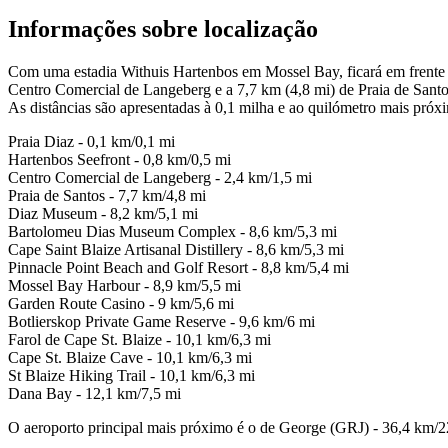
Informações sobre localização
Com uma estadia Withuis Hartenbos em Mossel Bay, ficará em frente à 
Centro Comercial de Langeberg e a 7,7 km (4,8 mi) de Praia de Santo
As distâncias são apresentadas à 0,1 milha e ao quilómetro mais próx
Praia Diaz - 0,1 km/0,1 mi
Hartenbos Seefront - 0,8 km/0,5 mi
Centro Comercial de Langeberg - 2,4 km/1,5 mi
Praia de Santos - 7,7 km/4,8 mi
Diaz Museum - 8,2 km/5,1 mi
Bartolomeu Dias Museum Complex - 8,6 km/5,3 mi
Cape Saint Blaize Artisanal Distillery - 8,6 km/5,3 mi
Pinnacle Point Beach and Golf Resort - 8,8 km/5,4 mi
Mossel Bay Harbour - 8,9 km/5,5 mi
Garden Route Casino - 9 km/5,6 mi
Botlierskop Private Game Reserve - 9,6 km/6 mi
Farol de Cape St. Blaize - 10,1 km/6,3 mi
Cape St. Blaize Cave - 10,1 km/6,3 mi
St Blaize Hiking Trail - 10,1 km/6,3 mi
Dana Bay - 12,1 km/7,5 mi
O aeroporto principal mais próximo é o de George (GRJ) - 36,4 km/2