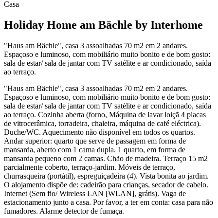
Casa
Holiday Home am Bächle by Interhome
"Haus am Bächle", casa 3 assoalhadas 70 m2 em 2 andares.
Espaçoso e luminoso, com mobiliário muito bonito e de bom gosto:
sala de estar/ sala de jantar com TV satélite e ar condicionado, saída
ao terraço.
"Haus am Bächle", casa 3 assoalhadas 70 m2 em 2 andares.
Espaçoso e luminoso, com mobiliário muito bonito e de bom gosto:
sala de estar/ sala de jantar com TV satélite e ar condicionado, saída
ao terraço. Cozinha aberta (forno, Máquina de lavar loiçã 4 placas
de vitrocerâmica, torradeira, chaleira, máquina de café eléctrica).
Duche/WC. Aquecimento não disponível em todos os quartos.
Andar superior: quarto que serve de passagem em forma de
mansarda, aberto com 1 cama dupla. 1 quarto, em forma de
mansarda pequeno com 2 camas. Chão de madeira. Terraço 15 m2
parcialmente coberto, terraço-jardim. Móveis de terraço,
churrasqueira (portátil), espreguiçadeira (4). Vista bonita ao jardim.
O alojamento dispõe de: cadeirão para crianças, secador de cabelo.
Internet (Sem fio/ Wireless LAN [WLAN], grátis). Vaga de
estacionamento junto a casa. Por favor, a ter em conta: casa para não
fumadores. Alarme detector de fumaça.