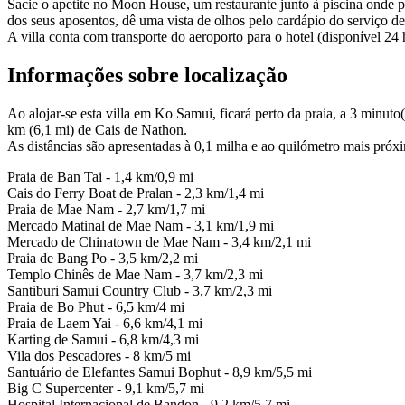
Sacie o apetite no Moon House, um restaurante junto à piscina onde po
dos seus aposentos, dê uma vista de olhos pelo cardápio do serviço de 
A villa conta com transporte do aeroporto para o hotel (disponível 24
Informações sobre localização
Ao alojar-se esta villa em Ko Samui, ficará perto da praia, a 3 minuto
km (6,1 mi) de Cais de Nathon.
As distâncias são apresentadas à 0,1 milha e ao quilómetro mais próx
Praia de Ban Tai - 1,4 km/0,9 mi
Cais do Ferry Boat de Pralan - 2,3 km/1,4 mi
Praia de Mae Nam - 2,7 km/1,7 mi
Mercado Matinal de Mae Nam - 3,1 km/1,9 mi
Mercado de Chinatown de Mae Nam - 3,4 km/2,1 mi
Praia de Bang Po - 3,5 km/2,2 mi
Templo Chinês de Mae Nam - 3,7 km/2,3 mi
Santiburi Samui Country Club - 3,7 km/2,3 mi
Praia de Bo Phut - 6,5 km/4 mi
Praia de Laem Yai - 6,6 km/4,1 mi
Karting de Samui - 6,8 km/4,3 mi
Vila dos Pescadores - 8 km/5 mi
Santuário de Elefantes Samui Bophut - 8,9 km/5,5 mi
Big C Supercenter - 9,1 km/5,7 mi
Hospital Internacional de Bandon - 9,2 km/5,7 mi