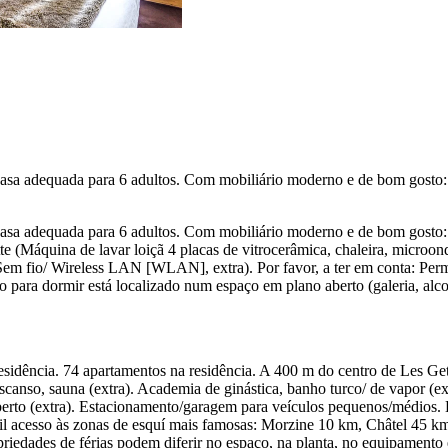
asa adequada para 6 adultos. Com mobiliário moderno e de bom gosto: 
asa adequada para 6 adultos. Com mobiliário moderno e de bom gosto: 
te (Máquina de lavar loiçã 4 placas de vitrocerâmica, chaleira, microo
Sem fio/ Wireless LAN [WLAN], extra). Por favor, a ter em conta: Per
para dormir está localizado num espaço em plano aberto (galeria, alcov
sidência. 74 apartamentos na residência. A 400 m do centro de Les Ge
anso, sauna (extra). Academia de ginástica, banho turco/ de vapor (extra
oberto (extra). Estacionamento/garagem para veículos pequenos/médios.
l acesso às zonas de esquí mais famosas: Morzine 10 km, Châtel 45 km.
priedades de férias podem diferir no espaço, na planta, no equipamento 