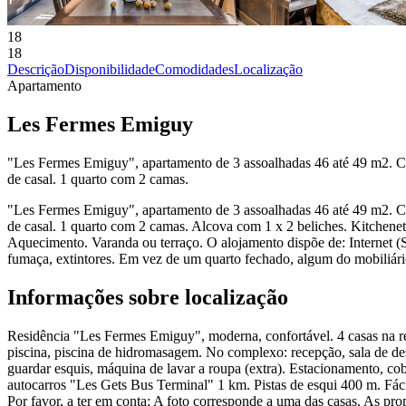
18
18
Descrição
Disponibilidade
Comodidades
Localização
Apartamento
Les Fermes Emiguy
"Les Fermes Emiguy", apartamento de 3 assoalhadas 46 até 49 m2. C
de casal. 1 quarto com 2 camas.
"Les Fermes Emiguy", apartamento de 3 assoalhadas 46 até 49 m2. C
de casal. 1 quarto com 2 camas. Alcova com 1 x 2 beliches. Kitchenet
Aquecimento. Varanda ou terraço. O alojamento dispõe de: Internet (
fumaça, extintores. Em vez de um quarto fechado, algum do mobiliário 
Informações sobre localização
Residência "Les Fermes Emiguy", moderna, confortável. 4 casas na re
piscina, piscina de hidromasagem. No complexo: recepção, sala de desc
guardar esquis, máquina de lavar a roupa (extra). Estacionamento, c
autocarros "Les Gets Bus Terminal" 1 km. Pistas de esqui 400 m. Fáci
Por favor, a ter em conta: A foto corresponde a uma das casas. As pro