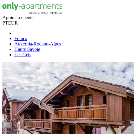
Apoio ao cliente
PT
EUR
França
Auvernia-Ródano-Alpes
Haute-Savoie
Les Gets