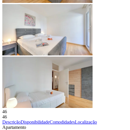
46
46
Descrição
Disponibilidade
Comodidades
Localização
Apartamento