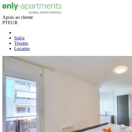
Apoio ao cliente
PT
EUR
Suíça
Tessino
Locarno