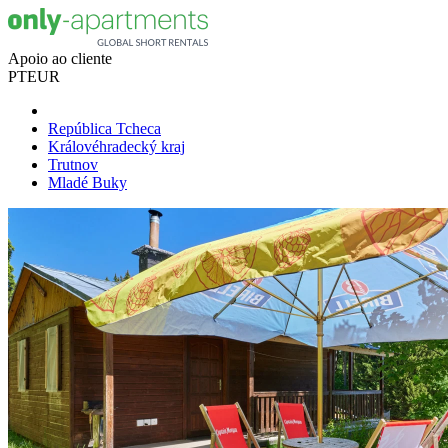
Apoio ao cliente
PT
EUR
República Tcheca
Královéhradecký kraj
Trutnov
Mladé Buky