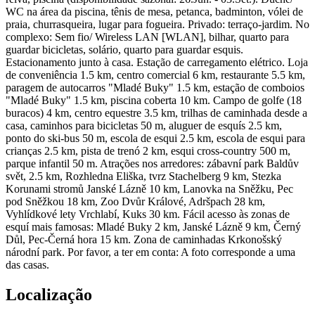
WC na área da piscina, tênis de mesa, petanca, badminton, vólei de
praia, churrasqueira, lugar para fogueira. Privado: terraço-jardim. No
complexo: Sem fio/ Wireless LAN [WLAN], bilhar, quarto para
guardar bicicletas, solário, quarto para guardar esquis.
Estacionamento junto à casa. Estação de carregamento elétrico. Loja
de conveniência 1.5 km, centro comercial 6 km, restaurante 5.5 km,
paragem de autocarros "Mladé Buky" 1.5 km, estação de comboios
"Mladé Buky" 1.5 km, piscina coberta 10 km. Campo de golfe (18
buracos) 4 km, centro equestre 3.5 km, trilhas de caminhada desde a
casa, caminhos para bicicletas 50 m, aluguer de esquís 2.5 km,
ponto do ski-bus 50 m, escola de esqui 2.5 km, escola de esqui para
crianças 2.5 km, pista de trenó 2 km, esqui cross-country 500 m,
parque infantil 50 m. Atrações nos arredores: zábavní park Baldův
svět, 2.5 km, Rozhledna Eliška, tvrz Stachelberg 9 km, Stezka
Korunami stromů Janské Lázně 10 km, Lanovka na Sněžku, Pec
pod Sněžkou 18 km, Zoo Dvůr Králové, Adršpach 28 km,
Vyhlídkové lety Vrchlabí, Kuks 30 km. Fácil acesso às zonas de
esquí mais famosas: Mladé Buky 2 km, Janské Lázně 9 km, Černý
Důl, Pec-Černá hora 15 km. Zona de caminhadas Krkonošský
národní park. Por favor, a ter em conta: A foto corresponde a uma
das casas.
Localização