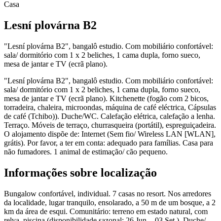
Casa
Lesní plovárna B2
"Lesní plovárna B2", bangalô estudio. Com mobiliário confortável:
sala/ dormitório com 1 x 2 beliches, 1 cama dupla, forno sueco,
mesa de jantar e TV (ecrã plano).
"Lesní plovárna B2", bangalô estudio. Com mobiliário confortável:
sala/ dormitório com 1 x 2 beliches, 1 cama dupla, forno sueco,
mesa de jantar e TV (ecrã plano). Kitchenette (fogão com 2 bicos,
torradeira, chaleira, microondas, máquina de café eléctrica, Cápsulas
de café (Tchibo)). Duche/WC. Calefação elétrica, calefação a lenha.
Terraço. Móveis de terraço, churrasqueira (portátil), espreguiçadeira.
O alojamento dispõe de: Internet (Sem fio/ Wireless LAN [WLAN],
grátis). Por favor, a ter em conta: adequado para famílias. Casa para
não fumadores. 1 animal de estimação/ cão pequeno.
Informações sobre localização
Bungalow confortável, individual. 7 casas no resort. Nos arredores
da localidade, lugar tranquilo, ensolarado, a 50 m de um bosque, a 2
km da área de esqui. Comunitário: terreno em estado natural, com
relva, piscina (disponibilidade sazonal: 26.Jun. - 03.Set.). Duche/