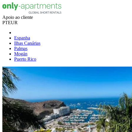
Apoio ao cliente
PT
EUR
Espanha
Ilhas Canárias
Palmas
Mogán
Puerto Rico