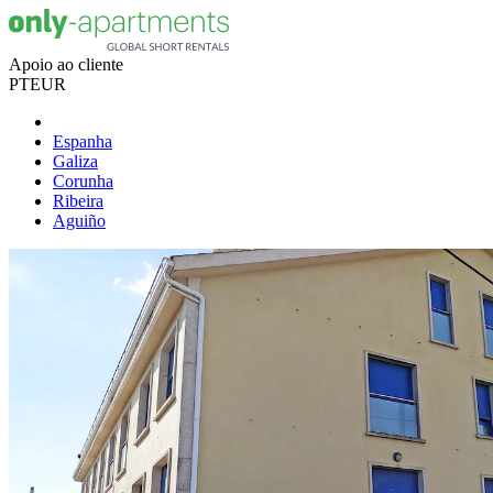
Apoio ao cliente
PT
EUR
Espanha
Galiza
Corunha
Ribeira
Aguiño