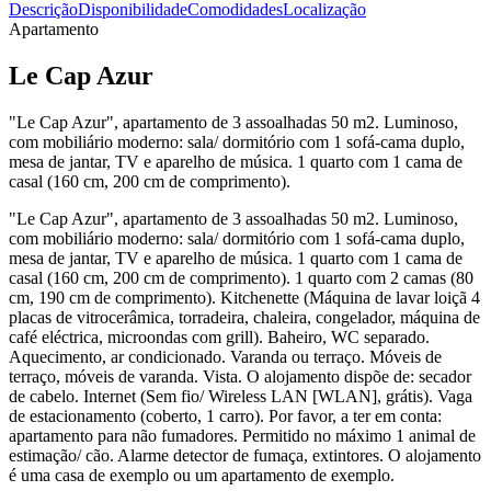
Descrição
Disponibilidade
Comodidades
Localização
Apartamento
Le Cap Azur
"Le Cap Azur", apartamento de 3 assoalhadas 50 m2. Luminoso,
com mobiliário moderno: sala/ dormitório com 1 sofá-cama duplo,
mesa de jantar, TV e aparelho de música. 1 quarto com 1 cama de
casal (160 cm, 200 cm de comprimento).
"Le Cap Azur", apartamento de 3 assoalhadas 50 m2. Luminoso,
com mobiliário moderno: sala/ dormitório com 1 sofá-cama duplo,
mesa de jantar, TV e aparelho de música. 1 quarto com 1 cama de
casal (160 cm, 200 cm de comprimento). 1 quarto com 2 camas (80
cm, 190 cm de comprimento). Kitchenette (Máquina de lavar loiçã 4
placas de vitrocerâmica, torradeira, chaleira, congelador, máquina de
café eléctrica, microondas com grill). Baheiro, WC separado.
Aquecimento, ar condicionado. Varanda ou terraço. Móveis de
terraço, móveis de varanda. Vista. O alojamento dispõe de: secador
de cabelo. Internet (Sem fio/ Wireless LAN [WLAN], grátis). Vaga
de estacionamento (coberto, 1 carro). Por favor, a ter em conta:
apartamento para não fumadores. Permitido no máximo 1 animal de
estimação/ cão. Alarme detector de fumaça, extintores. O alojamento
é uma casa de exemplo ou um apartamento de exemplo.