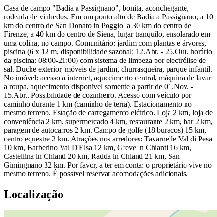
Casa de campo "Badia a Passignano", bonita, aconchegante,
rodeada de vinhedos. Em um ponto alto de Badia a Passignano, a 10
km do centro de San Donato in Poggio, a 30 km do centro de
Firenze, a 40 km do centro de Siena, lugar tranquilo, ensolarado em
uma colina, no campo. Comunitário: jardim com plantas e árvores,
piscina (6 x 12 m, disponibilidade sazonal: 12.Abr. - 25.Out. horário
da piscina: 08:00-21:00) com sistema de limpeza por electrólise de
sal. Duche exterior, móveis de jardim, churrasqueira, parque infantil.
No imóvel: acesso a internet, aquecimento central, máquina de lavar
a roupa, aquecimento disponível somente a partir de 01.Nov. -
15.Abr.. Possibilidade de cozinheiro. Acesso com veículo por
caminho durante 1 km (caminho de terra). Estacionamento no
mesmo terreno. Estação de carregamento elétrico. Loja 2 km, loja de
conveniência 2 km, supermercado 4 km, restaurante 2 km, bar 2 km,
paragem de autocarros 2 km. Campo de golfe (18 buracos) 15 km,
centro equestre 2 km. Atrações nos arredores: Tavarnelle Val di Pesa
10 km, Barberino Val D'Elsa 12 km, Greve in Chianti 16 km,
Castellina in Chianti 20 km, Radda in Chianti 21 km, San
Gimingnano 32 km. Por favor, a ter em conta: o proprietário vive no
mesmo terreno. É possível reservar acomodações adicionais.
Localização