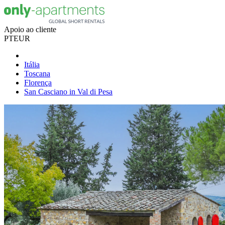
Apoio ao cliente
PT
EUR
Itália
Toscana
Florença
San Casciano in Val di Pesa