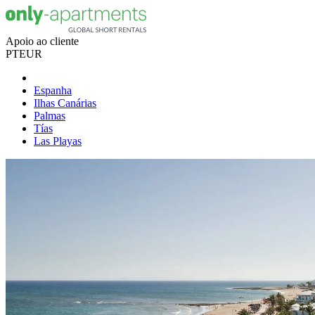
Apoio ao cliente
PT
EUR
Espanha
Ilhas Canárias
Palmas
Tías
Las Playas