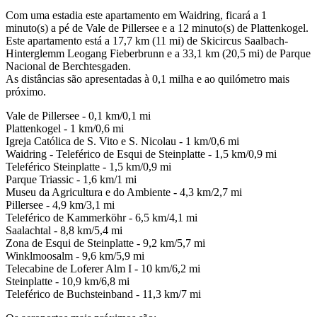
Com uma estadia este apartamento em Waidring, ficará a 1
minuto(s) a pé de Vale de Pillersee e a 12 minuto(s) de Plattenkogel.
Este apartamento está a 17,7 km (11 mi) de Skicircus Saalbach-
Hinterglemm Leogang Fieberbrunn e a 33,1 km (20,5 mi) de Parque
Nacional de Berchtesgaden.
As distâncias são apresentadas à 0,1 milha e ao quilómetro mais
próximo.
Vale de Pillersee - 0,1 km/0,1 mi
Plattenkogel - 1 km/0,6 mi
Igreja Católica de S. Vito e S. Nicolau - 1 km/0,6 mi
Waidring - Teleférico de Esqui de Steinplatte - 1,5 km/0,9 mi
Teleférico Steinplatte - 1,5 km/0,9 mi
Parque Triassic - 1,6 km/1 mi
Museu da Agricultura e do Ambiente - 4,3 km/2,7 mi
Pillersee - 4,9 km/3,1 mi
Teleférico de Kammerköhr - 6,5 km/4,1 mi
Saalachtal - 8,8 km/5,4 mi
Zona de Esqui de Steinplatte - 9,2 km/5,7 mi
Winklmoosalm - 9,6 km/5,9 mi
Telecabine de Loferer Alm I - 10 km/6,2 mi
Steinplatte - 10,9 km/6,8 mi
Teleférico de Buchsteinband - 11,3 km/7 mi