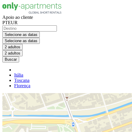
Apoio ao cliente
PT
EUR
Selecione as datas
Selecione as datas
2 adultos
2 adultos
Buscar
Itália
Toscana
Florença