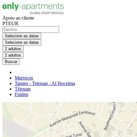
Apoio ao cliente
PT
EUR
Selecione as datas
Selecione as datas
2 adultos
2 adultos
Buscar
Marrocos
Tanger - Tetouan - Al Hoceima
Tétouan
Fnideq