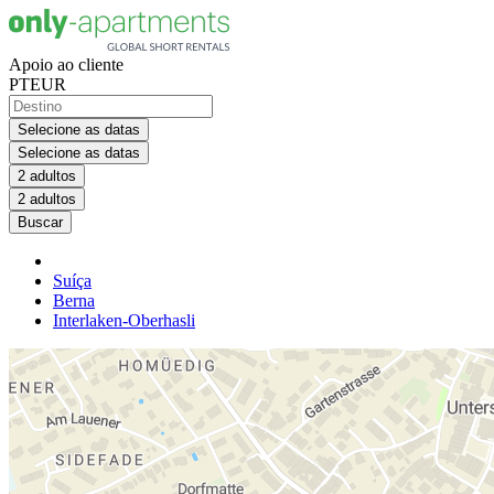
Apoio ao cliente
PT
EUR
Selecione as datas
Selecione as datas
2 adultos
2 adultos
Buscar
Suíça
Berna
Interlaken-Oberhasli