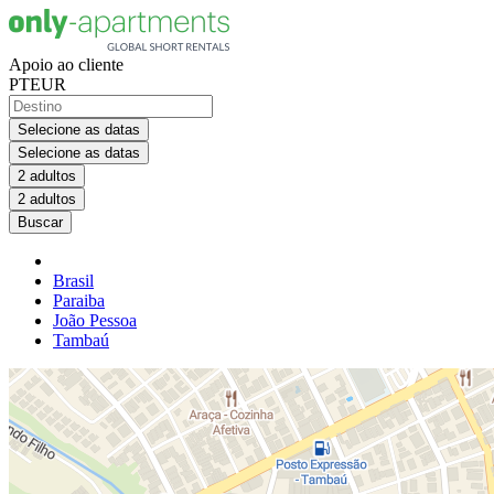
Apoio ao cliente
PT
EUR
Selecione as datas
Selecione as datas
2 adultos
2 adultos
Buscar
Brasil
Paraiba
João Pessoa
Tambaú